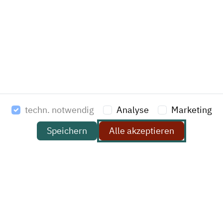
Am Stadtrand 52
22047 Hamburg
Deutschland
T: +49 (0)40 69 65 69-0
F: +49 (0)40 69 65 69-20
E-Mail:
kontakt@havi.de
techn. notwendig
Analyse
Marketing
Speichern
Alle akzeptieren
Do you have a project that you would like to discuss with
us? Then send us a short message and we will be happy
to contact you.
Name *
Company (optional)