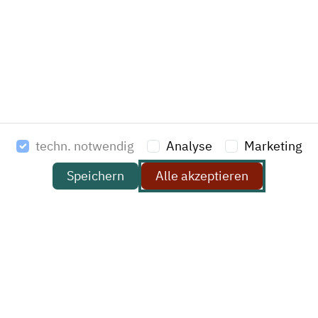
E-Mail *
Ihre Nachricht
techn. notwendig
Analyse
Marketing
Ich habe die
Datenschutzerklärung
zur Kenntnis
genommen. Ich stimme zu, dass meine Angaben und
Speichern
Alle akzeptieren
Daten zur Beantwortung meiner Anfrage elektronisch
erhoben und gespeichert werden. Hinweis: Sie können
Ihre Einwilligung jederzeit für die Zukunft per E-Mail an
datenschutz@havi.de widerrufen.
Ich stimme zu
*