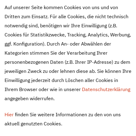
Auf unserer Seite kommen Cookies von uns und von
Dritten zum Einsatz. Für alle Cookies, die nicht technisch
notwendig sind, benötigen wir Ihre Einwilligung (z.B.
Cookies für Statistikzwecke, Tracking, Analytics, Werbung,
ggf. Konfiguration). Durch An- oder Abwählen der
Kategorien stimmen Sie der Verarbeitung Ihrer
personenbezogenen Daten (z.B. Ihrer IP-Adresse) zu dem
Höchste Maßstäbe an
jeweiligen Zweck zu oder lehnen diese ab. Sie können Ihre
Einwilligung jederzeit durch Löschen aller Cookies in
Service, Qualität und
Ihrem Browser oder wie in unserer
Datenschutzerklärung
Sicherheit.
angegeben widerrufen.
Wir stehen Ihnen bei der Migration,
Hier
finden Sie weitere Informationen zu den von uns
Konvertierung und Restrukturierung ihrer
aktuell genutzten Cookies.
Daten beratend, planend und realisierend zur