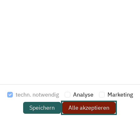
T: +49 (0)40 69 65 69-0
F: +49 (0)40 69 65 69-20
E-Mail:
kontakt@havi.de
Haben Sie ein Projekt, das Sie mit uns besprechen
möchten? Dann schreiben Sie uns eine kurze Info zu
Ihrem Anliegen und wir melden uns bei Ihnen.
Name *
techn. notwendig
Analyse
Marketing
Speichern
Alle akzeptieren
Firma (optional)
E-Mail *