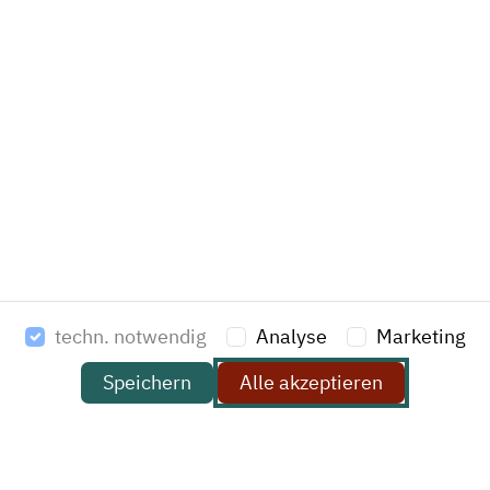
Company
News
Jobs
Sitemap
Datenschutz
Impressum
Soziale Medien
AGB (PDF Download)
techn. notwendig
Analyse
Marketing
HAVI Solutions GmbH & Co. KG
Speichern
Alle akzeptieren
Am Stadtrand 52
22047 Hamburg
Deutschland