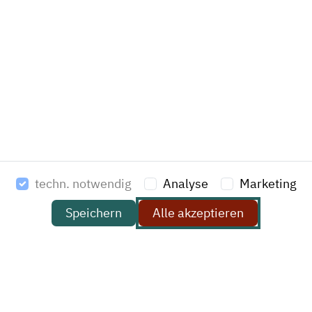
Services
Products
References
Company
News
Jobs
Sitemap
Datenschutz
techn. notwendig
Analyse
Marketing
Impressum
Soziale Medien
Speichern
Alle akzeptieren
AGB (PDF Download)
HAVI Solutions GmbH & Co. KG
Am Stadtrand 52