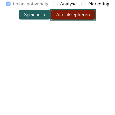
techn. notwendig
Analyse
Marketing
T: +49 (0)40 69 65 69-0
Speichern
Alle akzeptieren
F: +49 (0)40 69 65 69-20
E-Mail:
kontakt@havi.de
Haben Sie ein Projekt, das Sie mit uns besprechen
möchten? Dann schreiben Sie uns eine kurze Info zu
Ihrem Anliegen und wir melden uns bei Ihnen.
Name *
Firma (optional)
E-Mail *