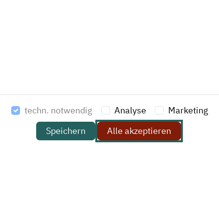
Impressum
Soziale Medien
AGB (PDF Download)
HAVI Solutions GmbH & Co. KG
Am Stadtrand 52
22047 Hamburg
techn. notwendig
Analyse
Marketing
Deutschland
Speichern
Alle akzeptieren
T: +49 (0)40 69 65 69-0
F: +49 (0)40 69 65 69-20
E-Mail:
kontakt@havi.de
Haben Sie ein Projekt, das Sie mit uns besprechen